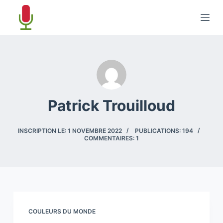
P
a
s
s
e
r
a
Patrick Trouilloud
u
c
o
INSCRIPTION LE: 1 NOVEMBRE 2022
PUBLICATIONS: 194
COMMENTAIRES: 1
n
t
e
n
u
COULEURS DU MONDE