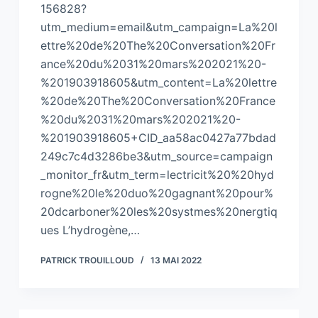
156828?
utm_medium=email&utm_campaign=La%20l
ettre%20de%20The%20Conversation%20Fr
ance%20du%2031%20mars%202021%20-
%201903918605&utm_content=La%20lettre
%20de%20The%20Conversation%20France
%20du%2031%20mars%202021%20-
%201903918605+CID_aa58ac0427a77bdad
249c7c4d3286be3&utm_source=campaign
_monitor_fr&utm_term=lectricit%20%20hyd
rogne%20le%20duo%20gagnant%20pour%
20dcarboner%20les%20systmes%20nergtiq
ues L’hydrogène,…
PATRICK TROUILLOUD
13 MAI 2022