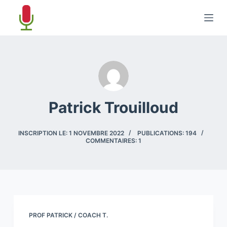
P
a
s
s
e
r
a
Patrick Trouilloud
u
c
o
INSCRIPTION LE: 1 NOVEMBRE 2022
PUBLICATIONS: 194
COMMENTAIRES: 1
n
t
e
n
u
PROF PATRICK / COACH T.