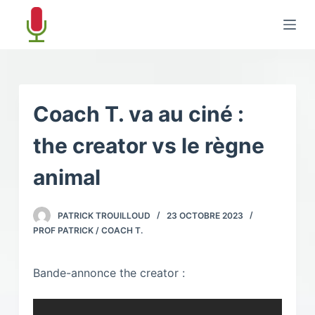
P
a
s
s
e
r
Coach T. va au ciné :
a
the creator vs le règne
u
c
animal
o
n
PATRICK TROUILLOUD
23 OCTOBRE 2023
t
PROF PATRICK / COACH T.
e
n
u
Bande-annonce the creator :