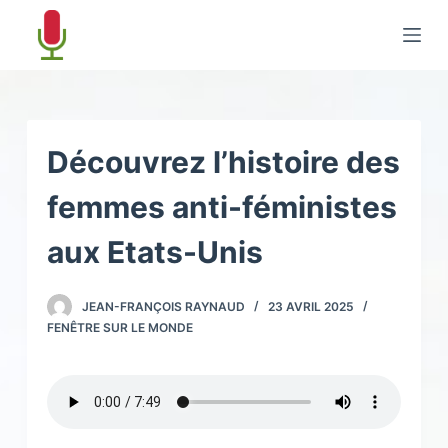
P
a
s
s
e
r
Découvrez l’histoire des
a
femmes anti-féministes
u
c
aux Etats-Unis
o
n
JEAN-FRANÇOIS RAYNAUD
23 AVRIL 2025
t
FENÊTRE SUR LE MONDE
e
n
u