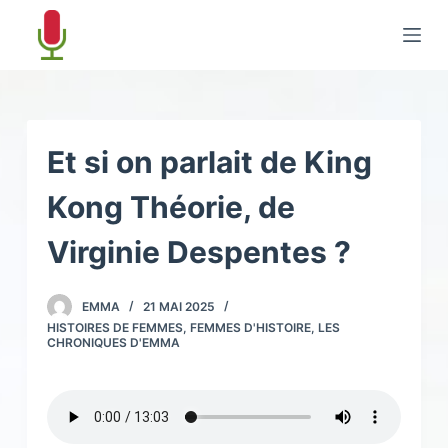
P
a
s
s
e
r
Et si on parlait de King
a
Kong Théorie, de
u
c
Virginie Despentes ?
o
n
EMMA
21 MAI 2025
t
HISTOIRES DE FEMMES, FEMMES D'HISTOIRE
,
LES
e
CHRONIQUES D'EMMA
n
u