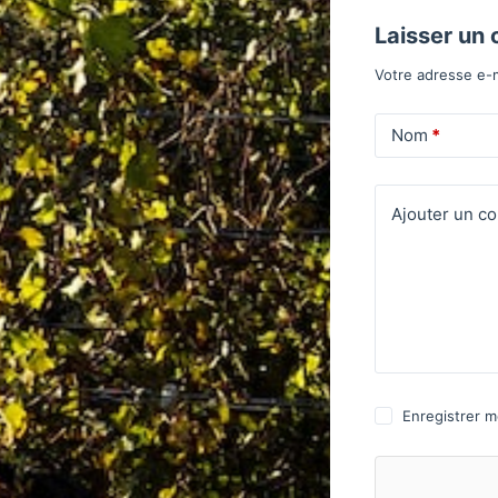
Laisser un
Votre adresse e-m
Nom
*
Ajouter un c
Enregistrer m