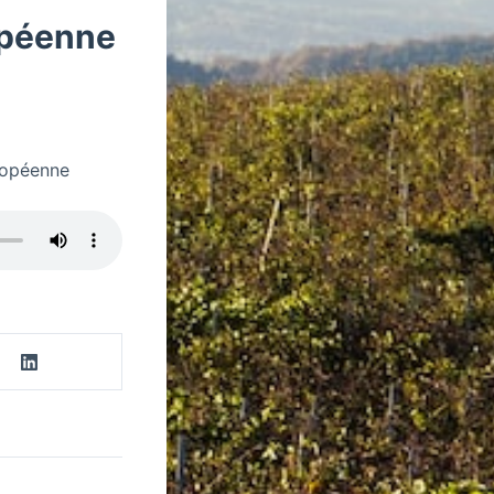
opéenne
uropéenne