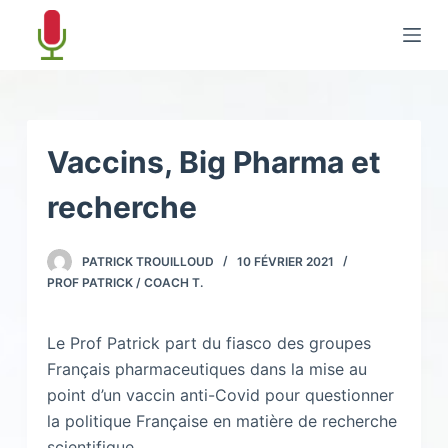
P
a
s
s
e
r
Vaccins, Big Pharma et
a
recherche
u
c
o
PATRICK TROUILLOUD
10 FÉVRIER 2021
n
PROF PATRICK / COACH T.
t
e
Le Prof Patrick part du fiasco des groupes
n
Français pharmaceutiques dans la mise au
u
point d’un vaccin anti-Covid pour questionner
la politique Française en matière de recherche
scientifique