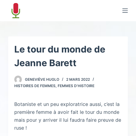
P
a
s
s
e
r
Le tour du monde de
a
Jeanne Barett
u
c
o
GENEVIÈVE HUGLO
2 MARS 2022
n
HISTOIRES DE FEMMES, FEMMES D'HISTOIRE
t
e
Botaniste et un peu exploratrice aussi, c’est la
n
première femme à avoir fait le tour du monde
u
mais pour y arriver il lui faudra faire preuve de
ruse !