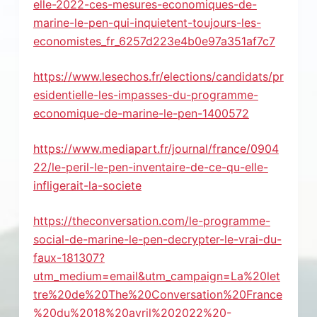
elle-2022-ces-mesures-economiques-de-
marine-le-pen-qui-inquietent-toujours-les-
economistes_fr_6257d223e4b0e97a351af7c7
https://www.lesechos.fr/elections/candidats/pr
esidentielle-les-impasses-du-programme-
economique-de-marine-le-pen-1400572
https://www.mediapart.fr/journal/france/0904
22/le-peril-le-pen-inventaire-de-ce-qu-elle-
infligerait-la-societe
https://theconversation.com/le-programme-
social-de-marine-le-pen-decrypter-le-vrai-du-
faux-181307?
utm_medium=email&utm_campaign=La%20let
tre%20de%20The%20Conversation%20France
%20du%2018%20avril%202022%20-