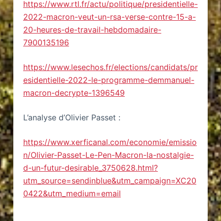
https://www.rtl.fr/actu/politique/presidentielle-
2022-macron-veut-un-rsa-verse-contre-15-a-
20-heures-de-travail-hebdomadaire-
7900135196
https://www.lesechos.fr/elections/candidats/pr
esidentielle-2022-le-programme-demmanuel-
macron-decrypte-1396549
L’analyse d’Olivier Passet :
https://www.xerficanal.com/economie/emissio
n/Olivier-Passet-Le-Pen-Macron-la-nostalgie-
d-un-futur-desirable_3750628.html?
utm_source=sendinblue&utm_campaign=XC20
0422&utm_medium=email