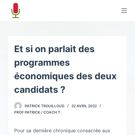
P
a
s
s
e
r
Et si on parlait des
a
programmes
u
c
économiques des deux
o
n
candidats ?
t
e
PATRICK TROUILLOUD
22 AVRIL 2022
n
PROF PATRICK / COACH T.
u
Pour sa dernière chronique consacrée aux