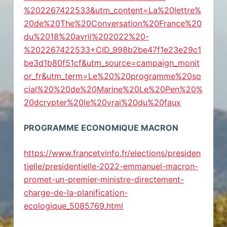
%202267422533&utm_content=La%20lettre%
20de%20The%20Conversation%20France%20
du%2018%20avril%202022%20-
%202267422533+CID_998b2be47f1e23e29c1
be3d1b80f51cf&utm_source=campaign_monit
or_fr&utm_term=Le%20%20programme%20so
cial%20%20de%20Marine%20Le%20Pen%20%
20dcrypter%20le%20vrai%20du%20faux
PROGRAMME ECONOMIQUE MACRON
https://www.francetvinfo.fr/elections/presiden
tielle/presidentielle-2022-emmanuel-macron-
promet-un-premier-ministre-directement-
charge-de-la-planification-
ecologique_5085769.html