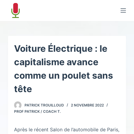
P
a
s
s
e
r
Voiture Électrique : le
a
capitalisme avance
u
c
comme un poulet sans
o
n
tête
t
e
PATRICK TROUILLOUD
2 NOVEMBRE 2022
n
PROF PATRICK / COACH T.
u
Après le récent Salon de l’automobile de Paris,